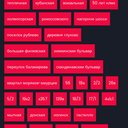
тепличная
кубанская
вокзальная
50 лет нлмк
холмогорская
рокоссовского
нагорное шоссе
поселок рублево
деревня глухово
большая филевская
химкинскии бульвар
переулок балакирева
скандинавскии бульвар
квартал моряков-амурцев
56
19а
2/2
26в
5/2
19к2
к357
139в
18/3
17/1
4к1с1
мытная
донская
ногинск
гастелло