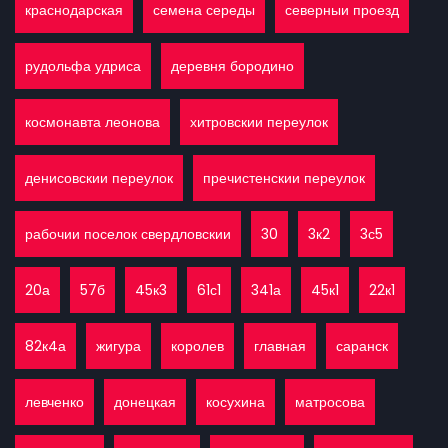
краснодарская
семена середы
северныи проезд
рудольфа удриса
деревня бородино
космонавта леонова
хитровскии переулок
денисовскии переулок
пречистенскии переулок
рабочии поселок свердловскии
30
3к2
3с5
20а
57б
45к3
61с1
341а
45к1
22к1
82к4а
жигура
королев
главная
саранск
левченко
донецкая
косухина
матросова