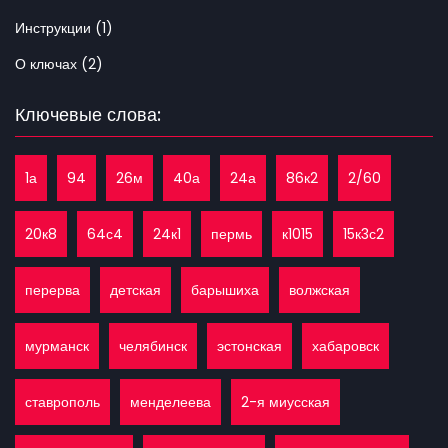
Инструкции (1)
О ключах (2)
Ключевые слова:
1а
94
26м
40а
24а
86к2
2/60
20к8
64с4
24к1
пермь
к1015
15к3с2
перерва
детская
барышиха
волжская
мурманск
челябинск
эстонская
хабаровск
ставрополь
менделеева
2-я миусская