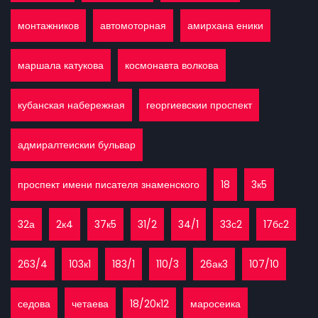
монтажников
автомоторная
амирхана еники
маршала катукова
космонавта волкова
кубанская набережная
георгиевскии проспект
адмиралтеискии бульвар
проспект имени писателя знаменского
18
3к5
32а
2к4
37к5
31/2
34/1
33с2
17бс2
263/4
103к1
183/1
110/3
26ак3
107/10
седова
четаева
18/20к12
маросеика