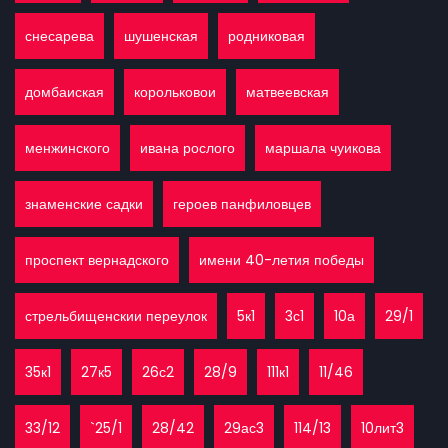
снесарева
шушенская
родниковая
домбаиская
корольковои
матвеевская
менжинского
ивана рослого
маршала чуикова
знаменские садки
героев панфиловцев
проспект вернадского
имени 40-летия победы
стрельбищенскии переулок
5к1
3с1
10а
29/1
35к1
27к5
26с2
28/9
111к1
11/46
33/12
`25/1
28/42
29ас3
114/13
10лит3