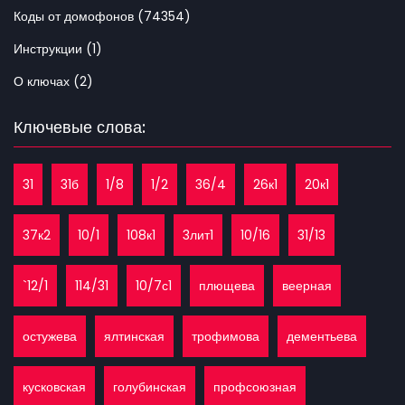
Коды от домофонов (74354)
Инструкции (1)
О ключах (2)
Ключевые слова:
31
31б
1/8
1/2
36/4
26к1
20к1
37к2
10/1
108к1
3лит1
10/16
31/13
`12/1
114/31
10/7с1
плющева
веерная
остужева
ялтинская
трофимова
дементьева
кусковская
голубинская
профсоюзная